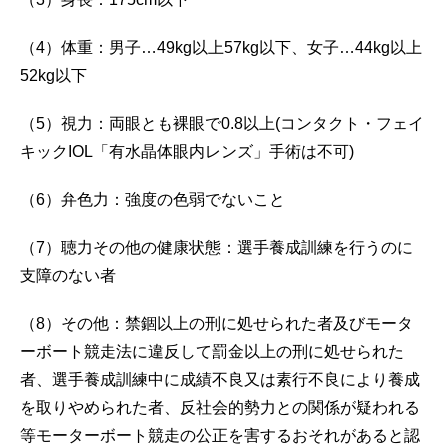
（4）体重：男子…49kg以上57kg以下、女子…44kg以上
52kg以下
（5）視力：両眼とも裸眼で0.8以上(コンタクト・フェイ
キックIOL「有水晶体眼内レンズ」手術は不可)
（6）弁色力：強度の色弱でないこと
（7）聴力その他の健康状態：選手養成訓練を行うのに
支障のない者
（8）その他：禁錮以上の刑に処せられた者及びモータ
ーボート競走法に違反して罰金以上の刑に処せられた
者、選手養成訓練中に成績不良又は素行不良により養成
を取りやめられた者、反社会的勢力との関係が疑われる
等モーターボート競走の公正を害するおそれがあると認