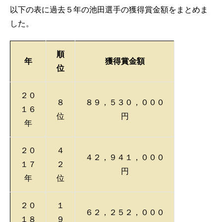
以下の表に過去５年の池田選手の獲得賞金額をまとめま
した。
順
年
獲得賞金額
位
２０
８
８９，５３０，０００
１６
位
円
年
２０
４
４２，９４１，０００
１７
２
円
年
位
２０
１
６２，２５２，０００
１８
９