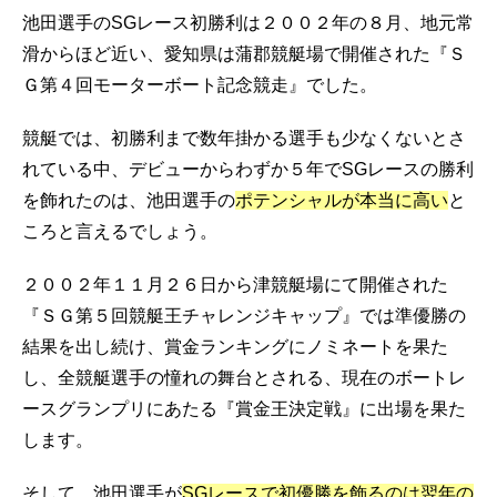
池田選手のSGレース初勝利は２００２年の８月、地元常
滑からほど近い、愛知県は蒲郡競艇場で開催された『Ｓ
Ｇ第４回モーターボート記念競走』でした。
競艇では、初勝利まで数年掛かる選手も少なくないとさ
れている中、デビューからわずか５年でSGレースの勝利
を飾れたのは、池田選手の
ポテンシャルが本当に高い
と
ころと言えるでしょう。
２００２年１１月２６日から津競艇場にて開催された
『ＳＧ第５回競艇王チャレンジキャップ』では準優勝の
結果を出し続け、賞金ランキングにノミネートを果た
し、全競艇選手の憧れの舞台とされる、現在のボートレ
ースグランプリにあたる『賞金王決定戦』に出場を果た
します。
そして、池田選手が
SGレースで初優勝を飾るのは翌年の