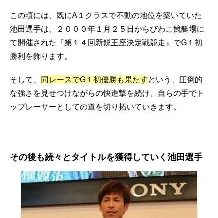
この頃には、既にA１クラスで不動の地位を築いていた
池田選手は、２０００年１月２５日からびわこ競艇場に
て開催された『第１４回新鋭王座決定戦競走』でG１初
勝利を飾ります。
そして、
同レースでG１初優勝も果たす
という、圧倒的
な強さを見せつけながらの快進撃を続け、自らの手でト
ップレーサーとしての道を切り拓いていきます。
その後も続々とタイトルを獲得していく池田選手