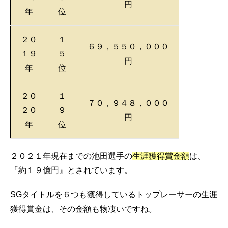
円
年
位
２０
１
６９，５５０，０００
１９
５
円
年
位
２０
１
７０，９４８，０００
２０
９
円
年
位
２０２１年現在までの池田選手の
生涯獲得賞金額
は、
『約１９億円』とされています。
SGタイトルを６つも獲得しているトップレーサーの生涯
獲得賞金は、その金額も物凄いですね。